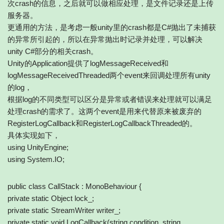
次crash的信息，之后就可以做相应处理，是文件记录还是上传
服务器。
更通用的方法，是考虑一般unity里的crash都是C#抛出了未捕获
的异常所引起的，所以在异常抛出时记录并处理，可以解决
unity C#部分的相关crash。
Unity的Application提供了logMessageReceived和
logMessageReceivedThreaded两个event来回调处理所有unity
的log，
根据log的不同类型可以区分是异常或者错误来处理就可以满足
处理crash的需求了。这两个event是用来代替原来被废弃的
RegisterLogCallback和RegisterLogCallbackThreaded的。
具体实现如下，
using UnityEngine;
using System.IO;
public class CallStack : MonoBehaviour {
private static Object lock_;
private static StreamWriter writer_;
private static void LogCallback(string condition, string