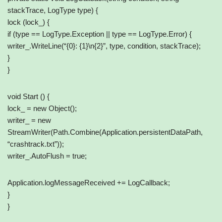
stackTrace, LogType type) {
lock (lock_) {
if (type == LogType.Exception || type == LogType.Error) {
writer_.WriteLine(“{0}: {1}\n{2}”, type, condition, stackTrace);
}
}
void Start () {
lock_ = new Object();
writer_ = new
StreamWriter(Path.Combine(Application.persistentDataPath,
“crashtrack.txt”));
writer_.AutoFlush = true;
Application.logMessageReceived += LogCallback;
}
}