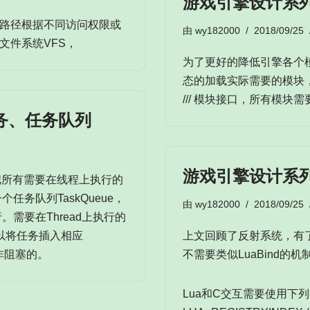
游戏引擎设计系列
路径根据不同访问权限或
由
wy182000
2018/09/25
文件系统VFS，
为了更好的降低引擎各个
态的加载实际需要的模块
/// 模块接口，所有模块
务、任务队列
游戏引擎设计系列
们把所有需要在线程上执行的
个任务队列TaskQueue，
由
wy182000
2018/09/25
行。需要在Thread上执行的
就可以将任务插入相应
上文回顾了反射系统，有
是非阻塞的。
不需要类似LuaBind的
Lua和C交互需要使用下