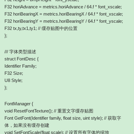
F32 horiAdvance = metrics.horiAdvance / 64.f * font_xscale;
F32 horiBearingX = metrics.horiBearingX / 64.f * font_xscale;
F32 horiBearingY = metrics.horiBearingY / 64.f * font_yscale;
F32 tx,ty,tx1,ty1; // 缓存贴图中的位置
};
/// 字体类型描述
struct FontDesc {
Identifier Family;
F32 Size;
U8 Style;
};
FontManager {
void ResetFontTexture(); // 重置文字缓存贴图
Font GetFont(Identifier family, float size, uint style); // 获取字
体，如果没有缓存创建
void SetFontScale(float scale); // 设置所有字体的缩放