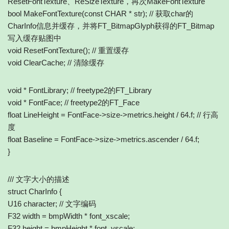
ResetFontTexture、ReSizeTexture，再次MakeFontTexture
bool MakeFontTexture(const CHAR * str); // 获取char的
CharInfo信息并缓存，并将FT_BitmapGlyph获得的FT_Bitmap
写入缓存贴图中
void ResetFontTexture(); // 重置缓存
void ClearCache; // 清除缓存
void * FontLibrary; // freetype2的FT_Library
void * FontFace; // freetype2的FT_Face
float LineHeight = FontFace->size->metrics.height / 64.f; // 行高
度
float Baseline = FontFace->size->metrics.ascender / 64.f;
}
/// 文字大小的描述
struct CharInfo {
U16 character; // 文字编码
F32 width = bmpWidth * font_xscale;
F32 height = bmpHeight * font_yscale;