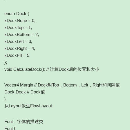
enum Dock {
kDockNone = 0,
kDockTop = 1,
kDockBottom = 2,
kDockLeft = 3,
kDockRight = 4,
kDockFill = 5,
};
void CalculateDock(); // 计算Dock后的位置和大小
Vector4 Margin // Dock时Top，Bottom，Left，Right和间隔值
Dock Dock // Dock值
}
从Layout派生FlowLayout
Font，字体的描述类
Font {