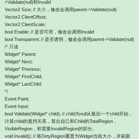
>Validate(null)和Invalid
Vector2 Size; // 大小，修改会调用parent->Validate(null)
Vector2 ClientOffset;
Vector2 ClientScale;
bool Enable; // 是否可用，修改会调用Invalid
bool Transparent; // 是否透明，修改会调用parent->Validate(null)
/* 只读
Widget* Parent;
Widget* Next;
Widget* Previous;
Widget* FirstChild;
Widget* LastChild;
*/
Event Paint;
Event Input;
bool Validate(Widget* child); // child为null从最后一个child开始，
计算child的遮挡关系，算出自己和Child的TotalRegion，
VisibleRegion，和需要InvalidRegion的部分。
void Invalid(); // 将DirtyRegion重置为Widget当前大小，并刷新