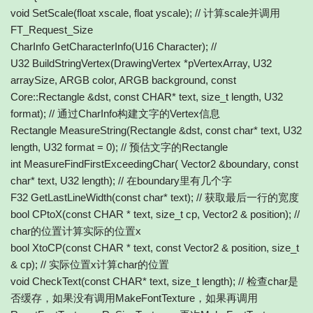
void SetScale(float xscale, float yscale); // 计算scale并调用
FT_Request_Size
CharInfo GetCharacterInfo(U16 Character); //
U32 BuildStringVertex(DrawingVertex *pVertexArray, U32
arraySize, ARGB color, ARGB background, const
Core::Rectangle &dst, const CHAR* text, size_t length, U32
format); // 通过CharInfo构建文字的Vertex信息
Rectangle MeasureString(Rectangle &dst, const char* text, U32
length, U32 format = 0); // 预估文字的Rectangle
int MeasureFindFirstExceedingChar( Vector2 &boundary, const
char* text, U32 length); // 在boundary里有几个字
F32 GetLastLineWidth(const char* text); // 获取最后一行的宽度
bool CPtoX(const CHAR * text, size_t cp, Vector2 & position); //
char的位置计算实际的位置x
bool XtoCP(const CHAR * text, const Vector2 & position, size_t
& cp); // 实际位置x计算char的位置
void CheckText(const CHAR* text, size_t length); // 检查char是
否缓存，如果没有调用MakeFontTexture，如果再调用