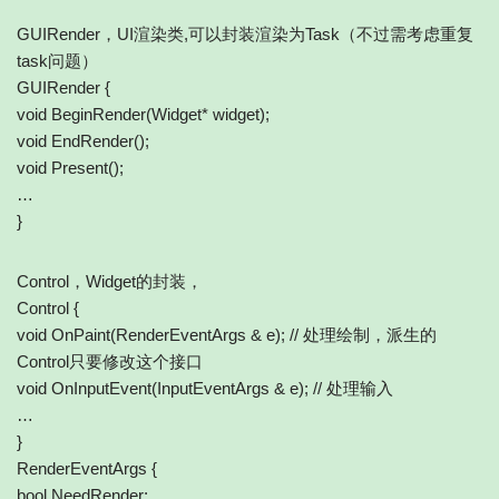
GUIRender，UI渲染类,可以封装渲染为Task（不过需考虑重复
task问题）
GUIRender {
void BeginRender(Widget* widget);
void EndRender();
void Present();
…
}
Control，Widget的封装，
Control {
void OnPaint(RenderEventArgs & e); // 处理绘制，派生的
Control只要修改这个接口
void OnInputEvent(InputEventArgs & e); // 处理输入
…
}
RenderEventArgs {
bool NeedRender;