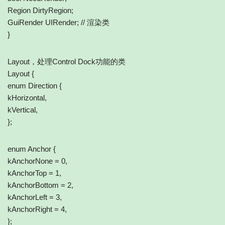
Region DirtyRegion;
GuiRender UIRender; // 渲染类
}
Layout，处理Control Dock功能的类
Layout {
enum Direction {
kHorizontal,
kVertical,
};
enum Anchor {
kAnchorNone = 0,
kAnchorTop = 1,
kAnchorBottom = 2,
kAnchorLeft = 3,
kAnchorRight = 4,
};