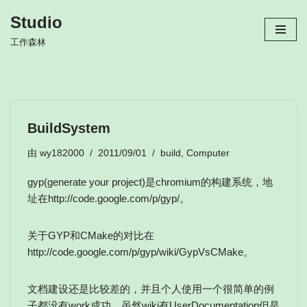
Studio
跳
工作森林
至
正
文
BuildSystem
由
wy182000
2011/09/01
build
,
Computer
gyp(generate your project)是chromium的构建系统，地
址在http://code.google.com/p/gyp/。
关于GYP和CMake的对比在
http://code.google.com/p/gyp/wiki/GypVsCMake。
文档建设还是比较差的，并且个人使用一个很简单的例
子都没有work成功。虽然wiki有UserDocumentation但是