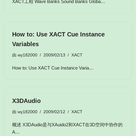
XACT工程 Wave Banks Sound Banks Globa…
How to: Use XACT Cue Instance
Variables
由
wy182000
2009/02/13
XACT
How to: Use XACT Cue Instance Varia…
X3DAudio
由
wy182000
2009/02/12
XACT
概述 X3DAudio是与XAuido2和XACT在3D空间中协作的
A…