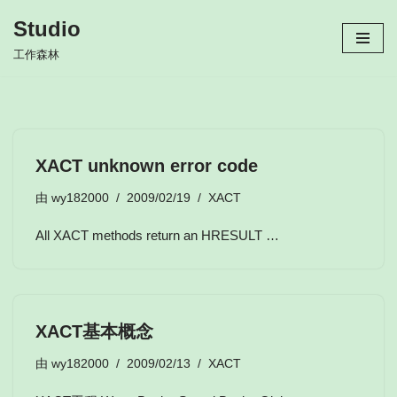
Studio
跳
工作森林
至
正
文
XACT unknown error code
由
wy182000
2009/02/19
XACT
All XACT methods return an HRESULT …
XACT基本概念
由
wy182000
2009/02/13
XACT