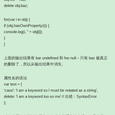
delete obj.baz;
for(var i in obj) {
if (obj.hasOwnProperty(i)) {
console.log(i, ” + obj[i]);
}
}
上面的输出结果有 bar undefined 和 foo null – 只有 baz 被真正
的删除了，所以从输出结果中消失。
属性名的语法
var test = {
‘case’: ‘I am a keyword so I must be notated as a string’,
delete: ‘I am a keyword too so me’ // 出错：SyntaxError
};