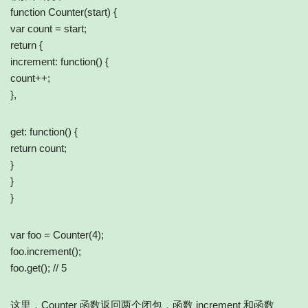
function Counter(start) {
var count = start;
return {
increment: function() {
count++;
},
get: function() {
return count;
}
}
}
var foo = Counter(4);
foo.increment();
foo.get(); // 5
这里，Counter 函数返回两个闭包，函数 increment 和函数