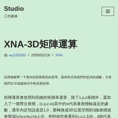
Studio
跳
工作森林
至
正
文
XNA-3D矩陣運算
由
wy182000
2009/02/16
XNA
這裡會解釋一下基本的矩陣運算的原理，還有程式為我們所提供的函數，方便
我們在3D遊戲程式中較容易使用。
矩陣運算會使用到四維的矩陣來運算，除了x,y,z座標外，還加
入了一個齊次座標，(x,y,z,w)其中的w代表著座標軸遠近的參
數，通常內定預設值是1.0，要轉換成3D位置空間的3維座標就
會變成(x/w,y/w,z/w,1.0)，有時候也會看到(x,y,z,1/d)，d就代表