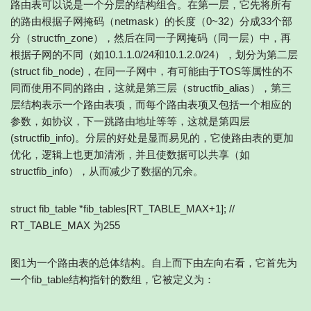
路由表可以说是一个分层的结构组合。在第一层，它先将所有
的路由根据子网掩码（netmask）的长度（0~32）分成33个部
分（structfn_zone），然后在同一子网掩码（同一层）中，再
根据子网的不同（如10.1.1.0/24和10.1.2.0/24），划分为第二层
(struct fib_node)，在同一子网中，有可能由于TOS等属性的不
同而使用不同的路由，这就是第三层（structfib_alias），第三
层结构表示一个路由表项，而每个路由表项又包括一个相应的
参数，如协议，下一跳路由地址等等，这就是第四层
(structfib_info)。分层的好处是显而易见的，它使路由表的更加
优化，逻辑上也更加清淅，并且使数据可以共享（如
structfib_info），从而减少了数据的冗余。
struct fib_table *fib_tables[RT_TABLE_MAX+1]; //
RT_TABLE_MAX 为255
图1为一个路由表的总体结构。自上而下由左向右看，它首先为
一个fib_table结构指针的数组，它被定义为：