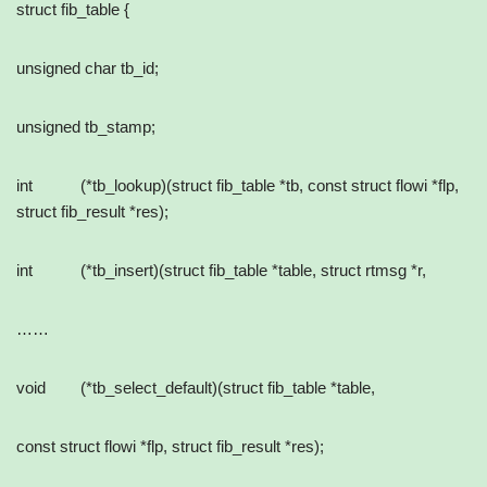
struct fib_table {
unsigned char tb_id;
unsigned tb_stamp;
int (*tb_lookup)(struct fib_table *tb, const struct flowi *flp,
struct fib_result *res);
int (*tb_insert)(struct fib_table *table, struct rtmsg *r,
……
void (*tb_select_default)(struct fib_table *table,
const struct flowi *flp, struct fib_result *res);