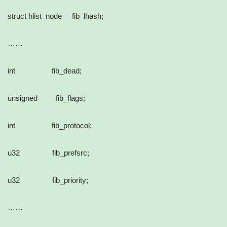
struct hlist_node fib_lhash;
……
int fib_dead;
unsigned fib_flags;
int fib_protocol;
u32 fib_prefsrc;
u32 fib_priority;
……