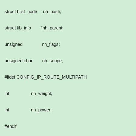
struct hlist_node nh_hash;
struct fib_info *nh_parent;
unsigned nh_flags;
unsigned char nh_scope;
#ifdef CONFIG_IP_ROUTE_MULTIPATH
int nh_weight;
int nh_power;
#endif