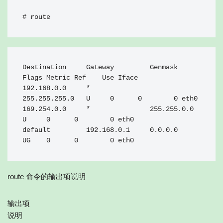
# route
Destination     Gateway         Genmask         
Flags Metric Ref    Use Iface

192.168.0.0     *               
255.255.255.0   U     0      0        0 eth0

169.254.0.0     *               255.255.0.0     
U     0      0        0 eth0

default         192.168.0.1     0.0.0.0         
UG    0      0        0 eth0
route 命令的输出项说明
输出项
说明