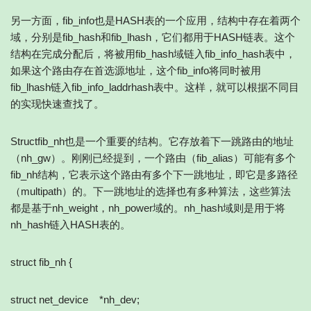
另一方面，fib_info也是HASH表的一个应用，结构中存在着两个
域，分别是fib_hash和fib_lhash，它们都用于HASH链表。这个
结构在完成分配后，将被用fib_hash域链入fib_info_hash表中，
如果这个路由存在首选源地址，这个fib_info将同时被用
fib_lhash链入fib_info_laddrhash表中。这样，就可以根据不同目
的实现快速查找了。
Structfib_nh也是一个重要的结构。它存放着下一跳路由的地址
（nh_gw）。刚刚已经提到，一个路由（fib_alias）可能有多个
fib_nh结构，它表示这个路由有多个下一跳地址，即它是多路径
（multipath）的。下一跳地址的选择也有多种算法，这些算法
都是基于nh_weight，nh_power域的。nh_hash域则是用于将
nh_hash链入HASH表的。
struct fib_nh {
struct net_device *nh_dev;