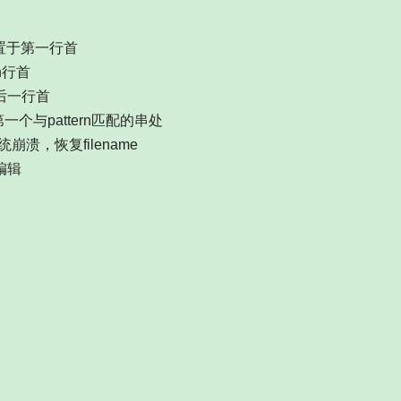
标置于第一行首
n行首
最后一行首
于第一个与pattern匹配的串处
崩溃，恢复filename
行编辑