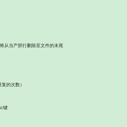
如dG将从当产胆行删除至文件的末尾
重复的次数）
sc键